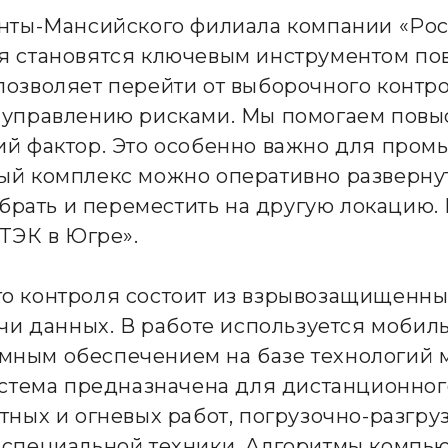
анты-Мансийского филиала компании «Рос
ня становятся ключевым инструментом 
позволяет перейти от выборочного контр
 управлению рисками. Мы помогаем повы
ий фактор. Это особенно важно для про
ый комплекс можно оперативно разверну
обрать и переместить на другую локацию.
 ТЭК в Югре».
о контроля состоит из взрывозащищенных
ачи данных. В работе используется мобил
ным обеспечением на базе технологий 
истема предназначена для дистанционног
тных и огневых работ, погрузочно-разгру
 специальной техники. Алгоритмы компь