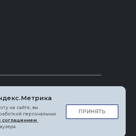
7) 360-100
ндекс.Метрика
) 360-101
оту на сайте, вы
@URIIT.RU
ПРИНЯТЬ
бработкой персональных
м соглашением
.
аузера.
ологий»