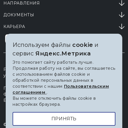
НАПРАВЛЕНИЯ
ДОКУМЕНТЫ
КАРЬЕРА
Используем файлы
cookie
и
сервис
Яндекс.Метрика
Это помогает сайту работать лучше.
Продолжая работу на сайте, вы соглашаетесь
Россия, 628011, Ханты-Мансийск
с использованием файлов cookie и
ул. Мира, д. 151
обработкой персональных данных в
соответствии с нашим
Пользовательским
Приемная
+7 (3467) 360-100
соглашением
.
Факс
+7 (3467) 360-101
Вы можете отключить файлы cookie в
E-mail
OFFICE@URIIT.RU
настройках браузера.
ПРИНЯТЬ
© 2002–2026
«Югорский научно–исследовательский