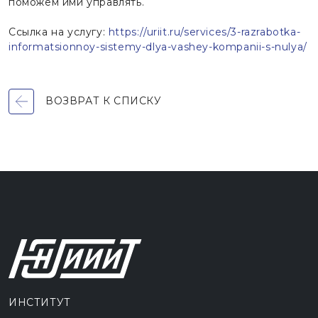
поможем ими управлять.
Ссылка на услугу:
https://uriit.ru/services/3-razrabotka-
informatsionnoy-sistemy-dlya-vashey-kompanii-s-nulya/
ВОЗВРАТ К СПИСКУ
ИНСТИТУТ